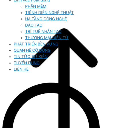
Lĩnh vực hoạt động
PHẦN MỀM
TRÌNH DIỄN NGHỆ THUẬT
HẠ TẦNG CÔNG NGHỆ
ĐÀO TẠO
TRÍ TUỆ NHÂN TẠO
THƯƠNG MẠI ĐIỆN TỬ
PHÁT TRIỂN BỀN VỮNG
QUAN HỆ CỔ ĐÔNG
TIN TỨC SỰ KIỆN
TUYỂN DỤNG
LIÊN HỆ