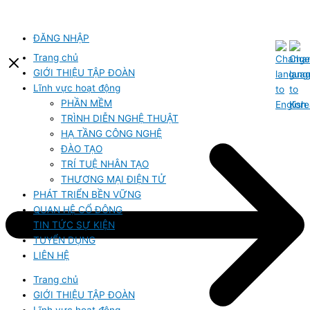
Bỏ
qua
nội
ĐĂNG NHẬP
dung
Trang chủ
GIỚI THIỆU TẬP ĐOÀN
Lĩnh vực hoạt động
PHẦN MỀM
TRÌNH DIỄN NGHỆ THUẬT
HẠ TẦNG CÔNG NGHỆ
ĐÀO TẠO
TRÍ TUỆ NHÂN TẠO
THƯƠNG MẠI ĐIỆN TỬ
PHÁT TRIỂN BỀN VỮNG
QUAN HỆ CỔ ĐÔNG
TIN TỨC SỰ KIỆN
TUYỂN DỤNG
LIÊN HỆ
Trang chủ
GIỚI THIỆU TẬP ĐOÀN