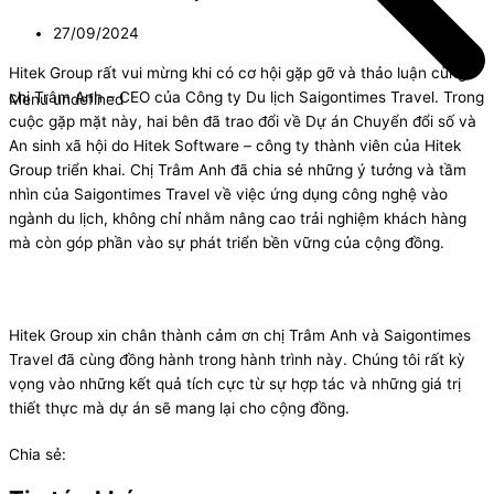
27/09/2024
Hitek Group rất vui mừng khi có cơ hội gặp gỡ và thảo luận cùng
chị Trâm Anh – CEO của Công ty Du lịch Saigontimes Travel. Trong
Menu undefined
cuộc gặp mặt này, hai bên đã trao đổi về Dự án Chuyển đổi số và
An sinh xã hội do Hitek Software – công ty thành viên của Hitek
Group triển khai. Chị Trâm Anh đã chia sẻ những ý tưởng và tầm
nhìn của Saigontimes Travel về việc ứng dụng công nghệ vào
ngành du lịch, không chỉ nhằm nâng cao trải nghiệm khách hàng
mà còn góp phần vào sự phát triển bền vững của cộng đồng.
Hitek Group xin chân thành cảm ơn chị Trâm Anh và Saigontimes
Travel đã cùng đồng hành trong hành trình này. Chúng tôi rất kỳ
vọng vào những kết quả tích cực từ sự hợp tác và những giá trị
thiết thực mà dự án sẽ mang lại cho cộng đồng.
Chia sẻ: