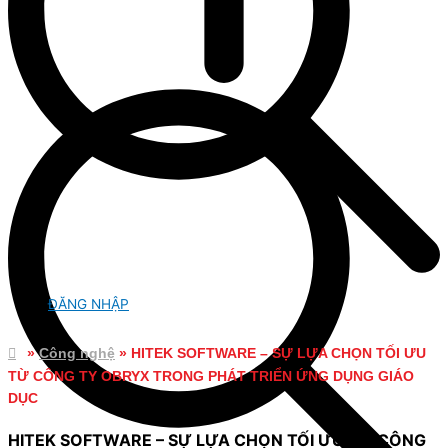
ĐĂNG NHẬP
»
Công nghệ
»
HITEK SOFTWARE – SỰ LỰA CHỌN TỐI ƯU
TỪ CÔNG TY OBRYX TRONG PHÁT TRIỂN ỨNG DỤNG GIÁO
DỤC
HITEK SOFTWARE – SỰ LỰA CHỌN TỐI ƯU TỪ CÔNG