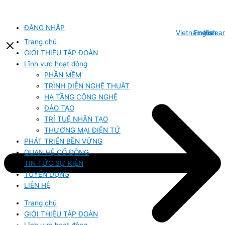
Bỏ
qua
nội
ĐĂNG NHẬP
Vietnamese
English
Korea
dung
Trang chủ
GIỚI THIỆU TẬP ĐOÀN
Lĩnh vực hoạt động
PHẦN MỀM
TRÌNH DIỄN NGHỆ THUẬT
HẠ TẦNG CÔNG NGHỆ
ĐÀO TẠO
TRÍ TUỆ NHÂN TẠO
THƯƠNG MẠI ĐIỆN TỬ
PHÁT TRIỂN BỀN VỮNG
QUAN HỆ CỔ ĐÔNG
TIN TỨC SỰ KIỆN
TUYỂN DỤNG
LIÊN HỆ
Trang chủ
GIỚI THIỆU TẬP ĐOÀN