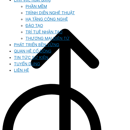
Lĩnh vực hoạt động
PHẦN MỀM
TRÌNH DIỄN NGHỆ THUẬT
HẠ TẦNG CÔNG NGHỆ
ĐÀO TẠO
TRÍ TUỆ NHÂN TẠO
THƯƠNG MẠI ĐIỆN TỬ
PHÁT TRIỂN BỀN VỮNG
QUAN HỆ CỔ ĐÔNG
TIN TỨC SỰ KIỆN
TUYỂN DỤNG
LIÊN HỆ