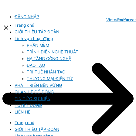
Bỏ
qua
nội
ĐĂNG NHẬP
Vietnamese
English
Korea
dung
Trang chủ
GIỚI THIỆU TẬP ĐOÀN
Lĩnh vực hoạt động
PHẦN MỀM
TRÌNH DIỄN NGHỆ THUẬT
HẠ TẦNG CÔNG NGHỆ
ĐÀO TẠO
TRÍ TUỆ NHÂN TẠO
THƯƠNG MẠI ĐIỆN TỬ
PHÁT TRIỂN BỀN VỮNG
QUAN HỆ CỔ ĐÔNG
TIN TỨC SỰ KIỆN
TUYỂN DỤNG
LIÊN HỆ
Trang chủ
GIỚI THIỆU TẬP ĐOÀN