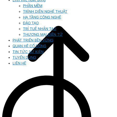
Lĩnh vực hoạt động
PHẦN MỀM
TRÌNH DIỄN NGHỆ THUẬT
HẠ TẦNG CÔNG NGHỆ
ĐÀO TẠO
TRÍ TUỆ NHÂN TẠO
THƯƠNG MẠI ĐIỆN TỬ
PHÁT TRIỂN BỀN VỮNG
QUAN HỆ CỔ ĐÔNG
TIN TỨC SỰ KIỆN
TUYỂN DỤNG
LIÊN HỆ