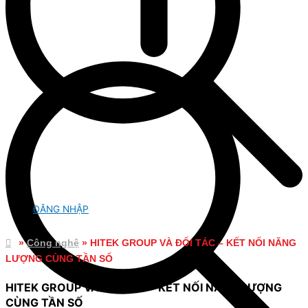
ĐĂNG NHẬP
»
Công nghệ
»
HITEK GROUP VÀ ĐỐI TÁC – KẾT NỐI NĂNG
LƯỢNG CÙNG TẦN SỐ
HITEK GROUP VÀ ĐỐI TÁC – KẾT NỐI NĂNG LƯỢNG
CÙNG TẦN SỐ