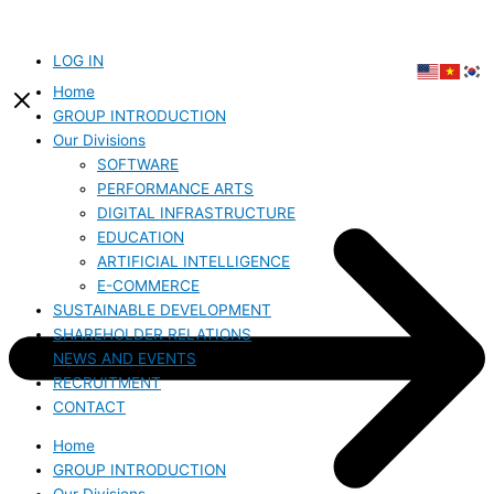
Skip
to
content
LOG IN
Home
GROUP INTRODUCTION
Our Divisions
SOFTWARE
PERFORMANCE ARTS
DIGITAL INFRASTRUCTURE
EDUCATION
ARTIFICIAL INTELLIGENCE
E-COMMERCE
SUSTAINABLE DEVELOPMENT
SHAREHOLDER RELATIONS
NEWS AND EVENTS
RECRUITMENT
CONTACT
Home
GROUP INTRODUCTION